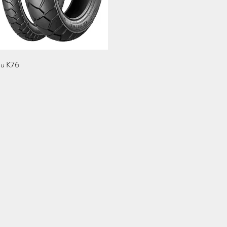
Schnellansicht
au K76