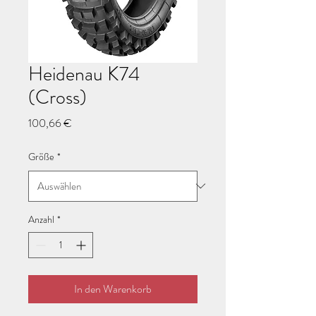
Heidenau K74
(Cross)
Preis
100,66 €
Größe
*
Anzahl
*
In den Warenkorb