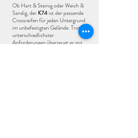
Ob Hart & Steinig oder Weich &
Sandig, der
K74
ist der passende
Crossreifen für jeden Untergrund
im unbefestigten Gelände. Trotz
unterschiedlichster
Anforderungen überzeugt er mit
gutmütigen
Handlingseigenschaften. Seine
offene Profilanordnung sorgt für
eine gute Selbstreinigung sowie
zuverlässige Traktion. Beim K74
handelt es sich um einen reinen
Geländereifen, welcher aufgrund
seiner Profilgestaltung nicht für
einen dauerhaften Straßeneinsatz
geeignet ist.
Bitte prüfe unbedingt die